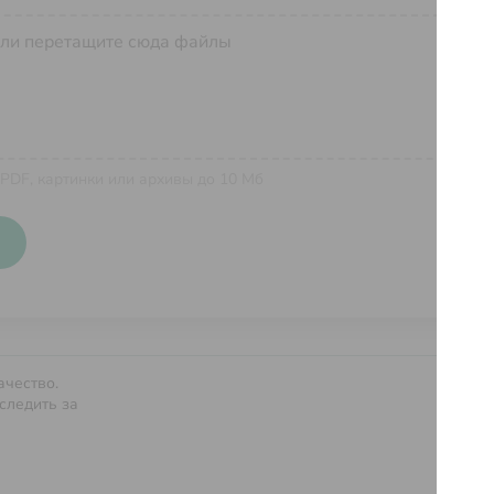
ли перетащите сюда файлы
 PDF, картинки или архивы до 10 Мб
ачество.
Услов
следить за