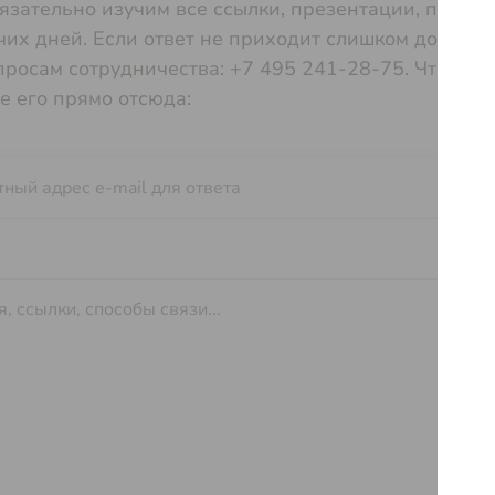
язательно изучим все ссылки, презентации, прайс-
их дней. Если ответ не приходит слишком долго, п
просам сотрудничества:
+7 495 241-28-75.
Чтобы в
е его прямо отсюда: