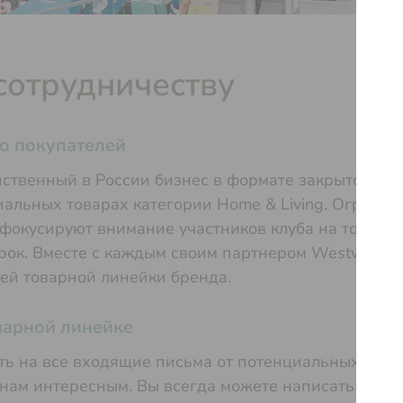
сотрудничеству
о покупателей
ственный в России бизнес в формате закрытого шо
альных товарах категории Home & Living. Ограни
окусируют внимание участников клуба на товарах
рок. Вместе с каждым своим партнером Westwing 
ей товарной линейки бренда.
варной линейке
ть на все входящие письма от потенциальных пост
нам интересным. Вы всегда можете написать нам н