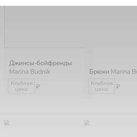
Джинсы-бойфренды
Marina Budnik
Брюки
Marina B
₽
₽