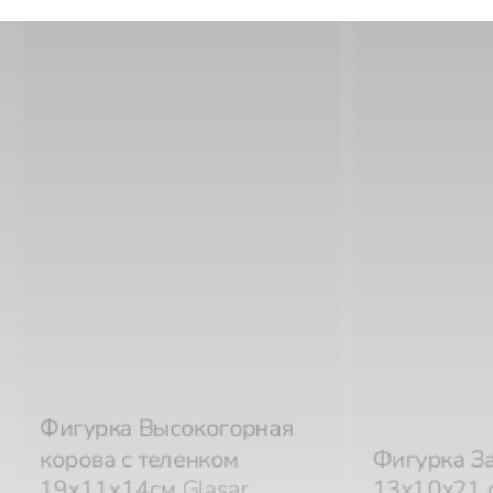
Фигурка Высокогорная
корова с теленком
Фигурка З
19х11х14см
Glasar
13х10х21 