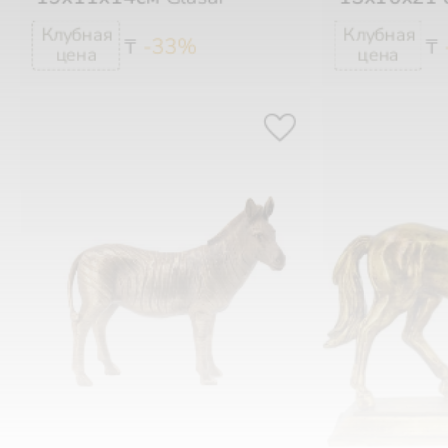
-33%
₸
₸