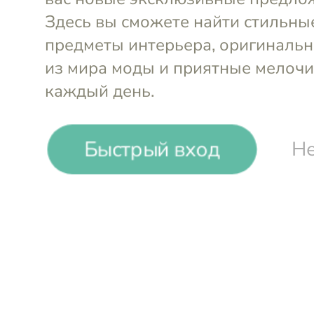
Быстрый вход
Не
Фигура Павлин 76x28x56
Фигурка В
см
Glasar
корова 25
-33%
₸
₸