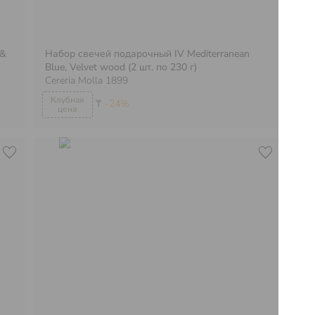
 &
Набор свечей подарочный IV Mediterranean
Blue, Velvet wood (2 шт. по 230 г)
На
Cereria Molla 1899
г)
₸
-24%