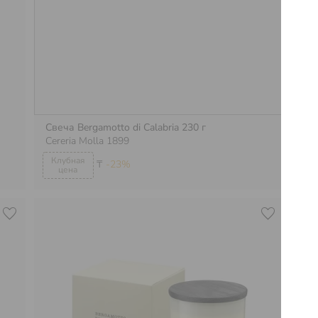
Свеча Bergamotto di Calabria 230 г
Св
Cereria Molla 1899
Cer
₸
-23%