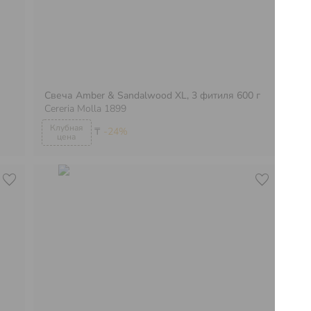
Свеча Amber & Sandalwood XL, 3 фитиля 600 г
Cereria Molla 1899
Св
₸
-24%