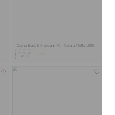
Свеча Basil & Mandarin 70 г
Cereria Molla 1899
Св
₸
-20%