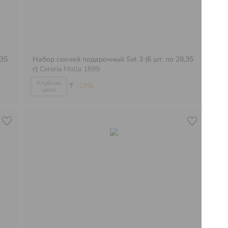
,35
Набор свечей подарочный Set 3 (6 шт. по 28,35
Св
г)
Cereria Molla 1899
Cer
₸
-23%