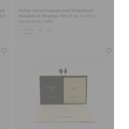
ack
Набор свечей подарочный Gingerbread
На
 г)
Madeleine & Mountain Pine (2 шт. по 70 г)
Cal
Cereria Molla 1899
Cer
₸
-23%