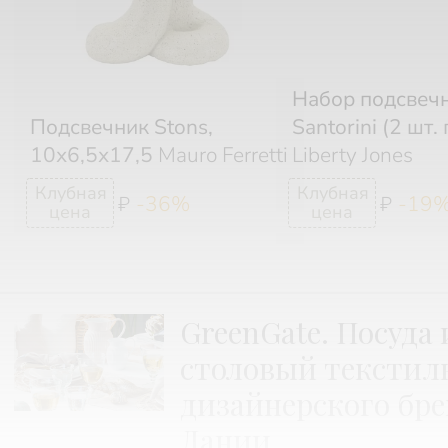
Набор подсвеч
Подсвечник Stons,
Santorini (2 шт. 
10х6,5х17,5
Mauro Ferretti
Liberty Jones
-36%
-19
₽
₽
GreenGate. Посуда 
столовый текстил
дизайнерского бре
Дании