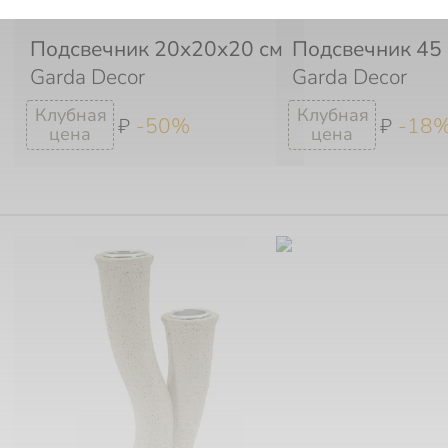
Подсвечник 20х20х20 см
Подсвечник 45
Garda Decor
Garda Decor
-50%
-18
₽
₽