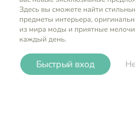
-
23
%
Быстрый вход
Не
Gefu
Лопатка для переворачивани
Войти и смотреть цен
Вы всегда сможете видеть специал
участников клуба