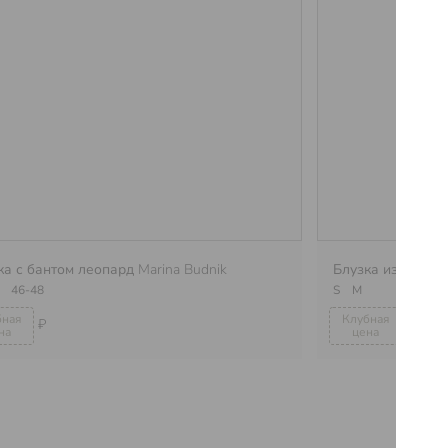
ка с бантом леопард
Marina Budnik
Блузка из орган
4
46-48
S
M
₽
₽