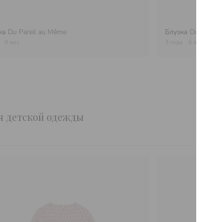
ка
Du Pareil au Même
Блузка
Du Pareil
9 мес
3 года
6 лет
ия детской одежды