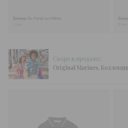
Блузка
Du Pareil au Même
Блуз
1 год
6 мес
Скоро в продаже:
Original Marines. Коллекц