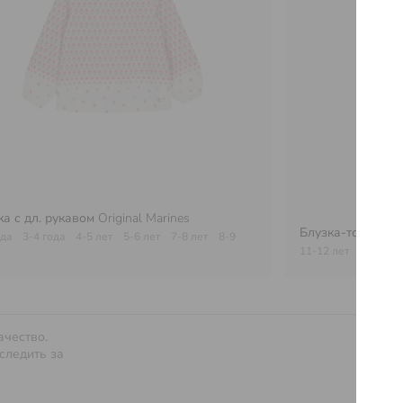
ка с дл. рукавом
Original Marines
Блузка-топ
Origi
ода
3-4 года
4-5 лет
5-6 лет
7-8 лет
8-9
11-12 лет
ачество.
Услов
следить за