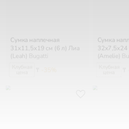
Сумка наплечная
Сумка нап
31х11,5х19 см (6 л) Лиа
32х7,5х24 
(Leah)
Bugatti
(Amelie)
Bu
-35%
₸
₸