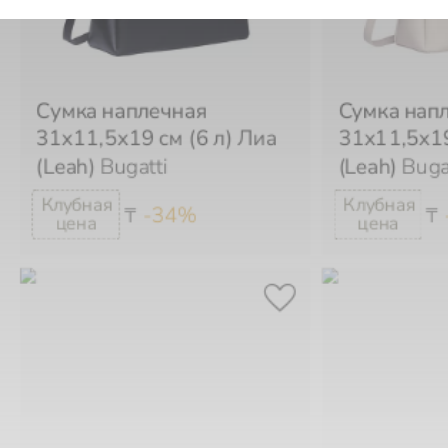
Сумка наплечная
Сумка нап
31х11,5х19 см (6 л) Лиа
31х11,5х19
(Leah)
Bugatti
(Leah)
Buga
-34%
₸
₸