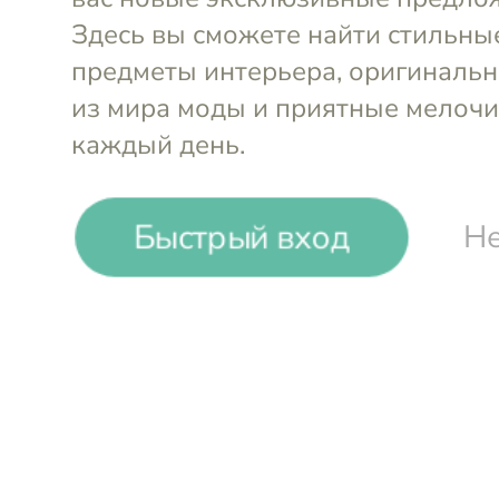
Сумка наплечная
Сумка нап
28х6х20 см (3 л) Амели
28х6х20 см
(Amelie)
Bugatti
(Amelie)
Bu
-28%
₸
₸
Быстрый вход
Не