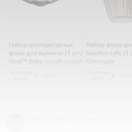
Набор антипригарных
Набор форм дл
форм для выпечки (3 шт.)
Josefina cafe (3 
Nest™ Bake
Joseph Joseph
Greengate
-26%
-34
₽
₽
Westwing — шопинг-клуб
для
дизайн и качество. Еженедел