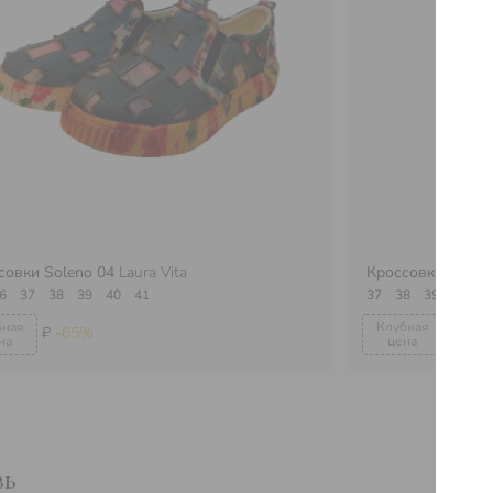
совки Soleno 04
Laura Vita
Кроссовки Tivan
6
37
38
39
40
41
37
38
39
40
4
₽
-65%
₽
-53
вь