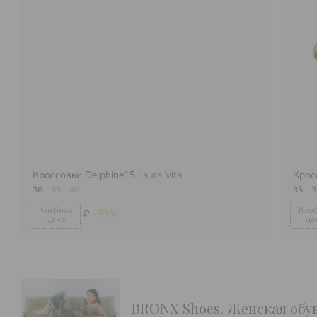
Кроссовки Delphine15
Laura Vita
Крос
36
38
40
35
3
₽
-53%
BRONX Shoes. Женская обу