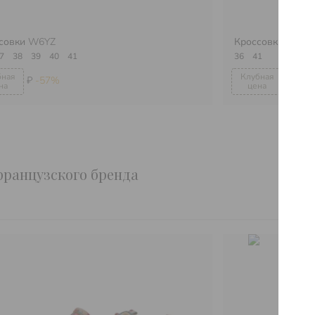
совки
W6YZ
Кроссовки
W6YZ
7
38
39
40
41
36
41
₽
-57%
₽
-57
 французского бренда