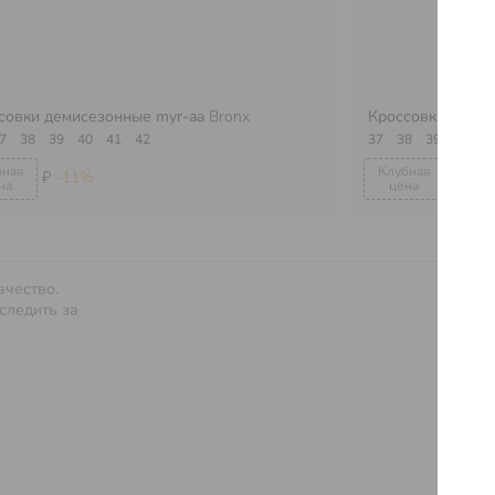
совки демисезонные myr-aa
Bronx
Кроссовки деми
7
38
39
40
41
42
37
38
39
₽
-11%
₽
-11
ачество.
Услов
следить за