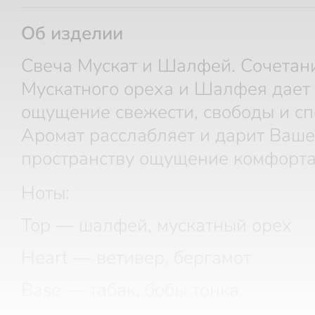
Об изделии
Свеча Мускат и Шалфей. Сочетан
Мускатного ореха и Шалфея дает
ощущение свежести, свободы и сп
Аромат расслабляет и дарит Ваш
пространству ощущение комфорта 
Ноты:
Top — шалфей, мускатный орех
Heart — ветивер, бергамот
Base — табак, бобы тонка