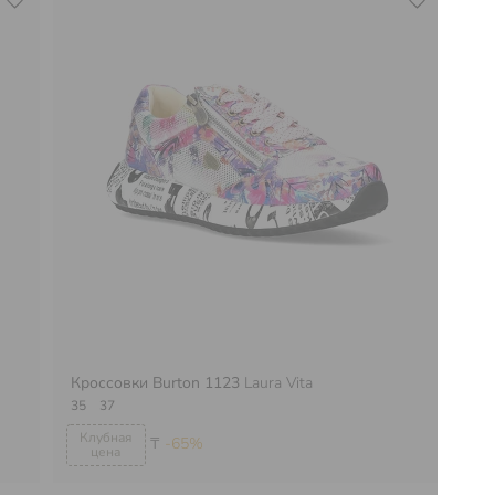
Кроссовки Burton 1123
Laura Vita
Кр
35
37
36
₸
-65%