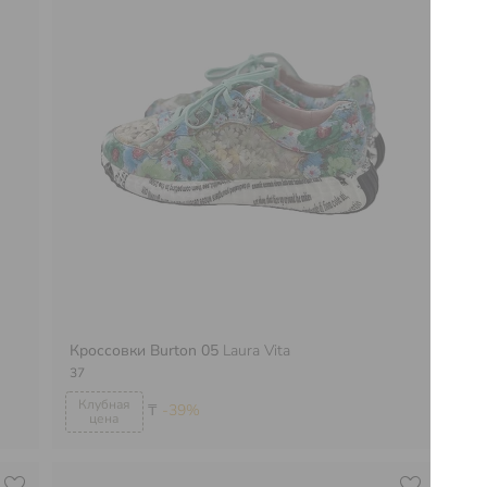
Кроссовки Burton 05
Laura Vita
Кр
37
35
₸
-39%