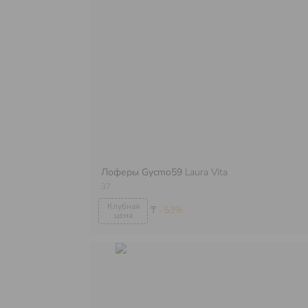
Лоферы Gycmo59
Laura Vita
37
₸
-53%