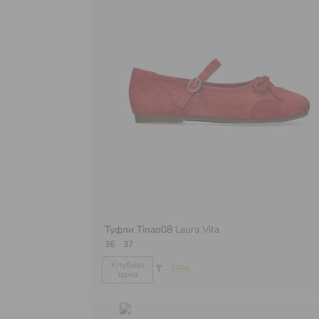
Туфли Tinao08
Laura Vita
36
37
₸
-39%