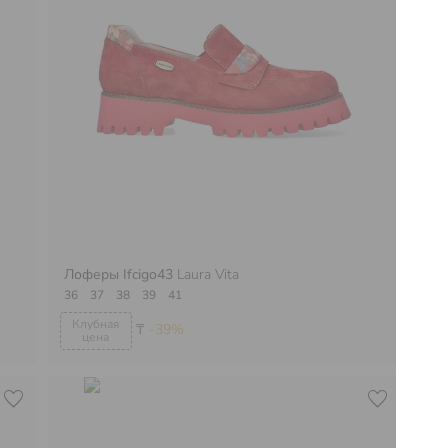
Лоферы Ifcigo43
Laura Vita
Ло
36
37
38
39
41
39
₸
-39%