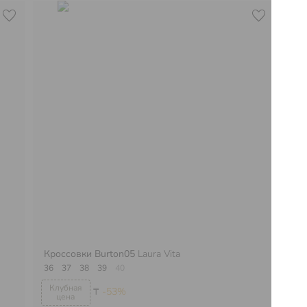
Кроссовки Burton05
Laura Vita
Кр
36
37
38
39
40
35
₸
-53%