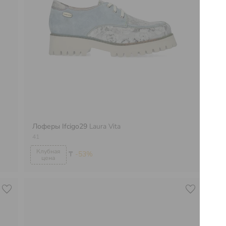
Лоферы Ifcigo29
Laura Vita
Ло
41
38
₸
-53%