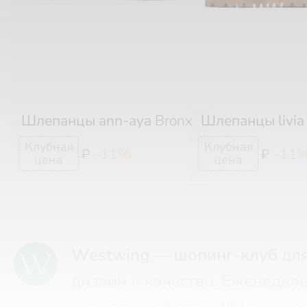
Шлепанцы ann-aya
Bronx
Шлепанцы livia
-11%
-11
₽
₽
Westwing — шопинг-клуб
для
дизайн и качество. Еженедел
проводится более 20 новых а