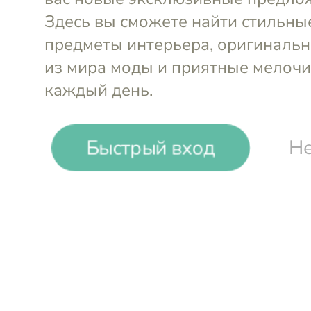
Laura Vita. Женска
обувь французског
бренда
Быстрый вход
Не