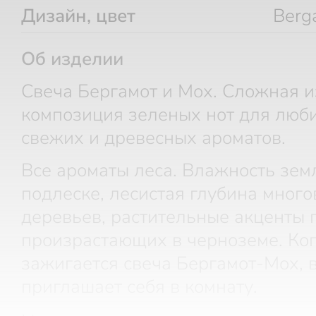
Дизайн, цвет
Berg
Об изделии
Свеча Бергамот и Мох. Сложная 
композиция зеленых нот для люб
свежих и древесных ароматов.
Все ароматы леса. Влажность зем
подлеске, лесистая глубина мног
деревьев, растительные акценты 
произрастающих в черноземе. Ко
зажигается свеча Бергамот-Мох, 
приглашает себя в комнату.