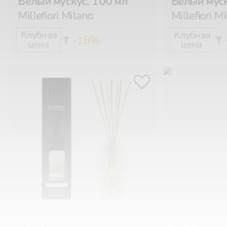
Millefiori Milano
Millefiori M
-18%
₸
₸
Диффузор с палочками
Диффузор 