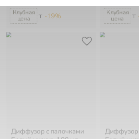
-19%
₸
₸
Диффузор с палочками
Диффузор 
Белый мускус, 100 мл
Белый муск