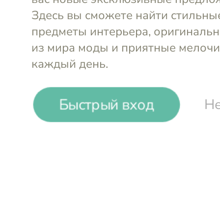
-18%
₸
₸
Быстрый вход
Не
Диффузор с палочками
Диффузор 
Белые бумажные цветы,
Белый мед,
500 мл
Millefiori Milano
Millefiori M