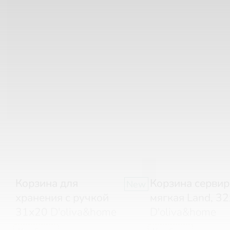
Корзина для
Корзина серви
New
хранения с ручкой
мягкая Land, 3
31х20
D'oliva&home
D'oliva&home