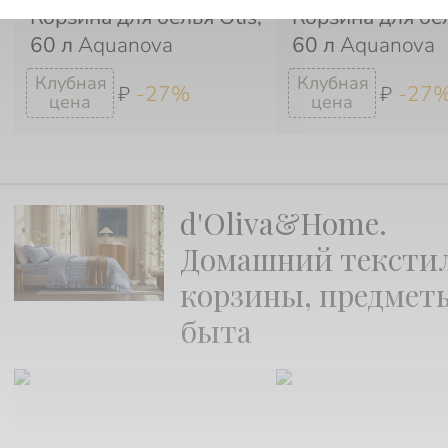
Корзина для белья Otis,
Корзина для бел
60 л
Aquanova
60 л
Aquanova
-27%
-27
₽
₽
d'Oliva&Home.
Домашний текстил
корзины, предмет
быта