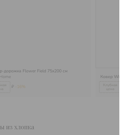
р-дорожка Flower Field 75х200 см
i Home
Ковер Wild Bird
₽
-16%
₽
-16
ры из хлопка