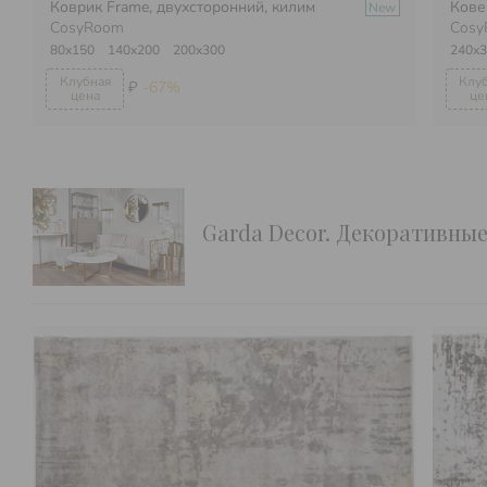
Коврик Frame, двухсторонний, килим
Кове
New
CosyRoom
Cosy
80х150
140х200
200х300
240х3
₽
-67%
Garda Decor. Декоративны