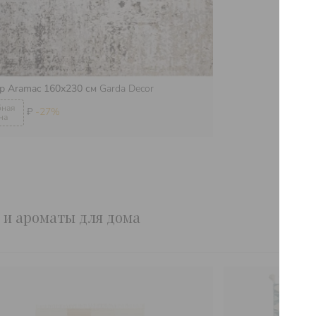
р Aramac 160х230 см
Garda Decor
₽
-27%
 и ароматы для дома