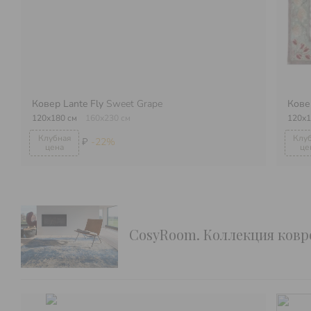
Ковер Lante Fly
Sweet Grape
Кове
120х180 см
160х230 см
120х1
₽
-22%
CosyRoom. Коллекция ковр