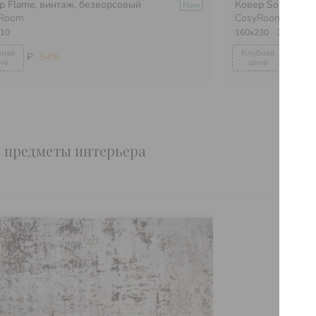
р Flame, винтаж, безворсовый
Ковер Soho, вин
New
Room
CosyRoom
10
160х230
200х300
₽
-54%
₽
-54
е предметы интерьера