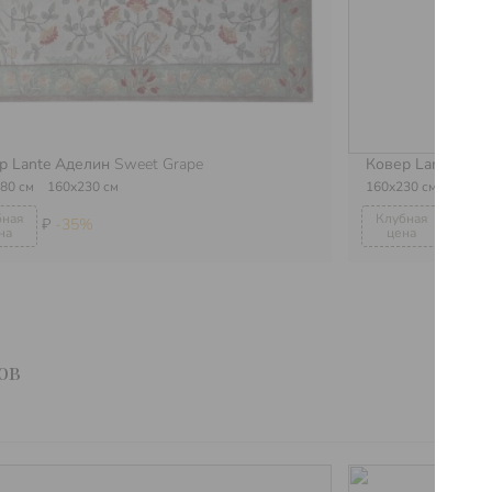
р Lante Аделин
Sweet Grape
Ковер Lante Пт
80 см
160х230 см
160х230 см
₽
-35%
₽
-28
ов