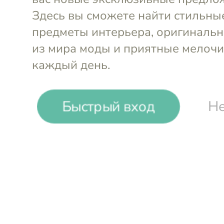
Выгода до
35%
La Rochère France
Бокалы и стеклянная посуда старейшего ф
Быстрый вход
Не
бренда