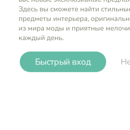
-35%
₸
₸
Быстрый вход
Не
Блюдо Голова Мавра
Тарелка Го
Ø28,5 см
Abhika
Ø15,5 см
A