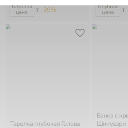
-39%
₸
₸
Банка с к
Тарелка глубокая Голова
Шинуазри 
Мавра Ø22,5 см
Abhika
Abhika