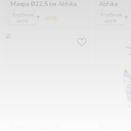
-40%
₸
₸
Банка с крышкой
Ваза Шину
Шинуазри 23 см
Abhika
18х8 см
Ab