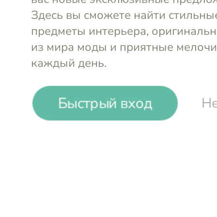
Кубики игр
Кисточка перьевая
действие - 
3х7х15
YESforLOV
YESforLOV
-40%
₸
₸
Быстрый вход
Не