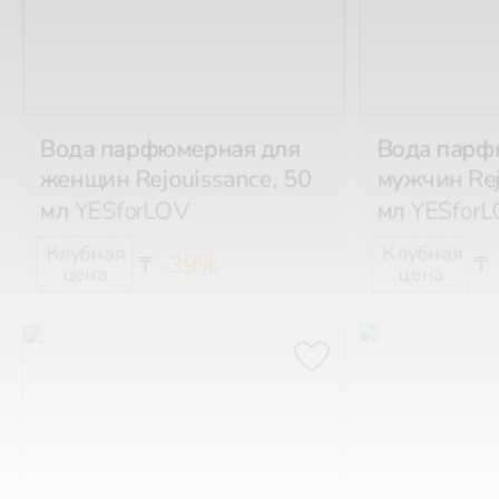
Вода парфюмерная для
Вода парф
женщин Rejouissance, 50
мужчин Rej
мл
YESforLOV
мл
YESfor
-39%
₸
₸