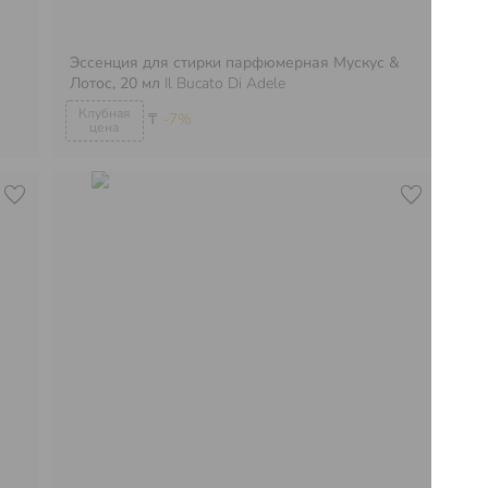
Эссенция для стирки парфюмерная Мускус &
Эс
Лотос, 20 мл
Il Bucato Di Adele
бр
₸
-7%