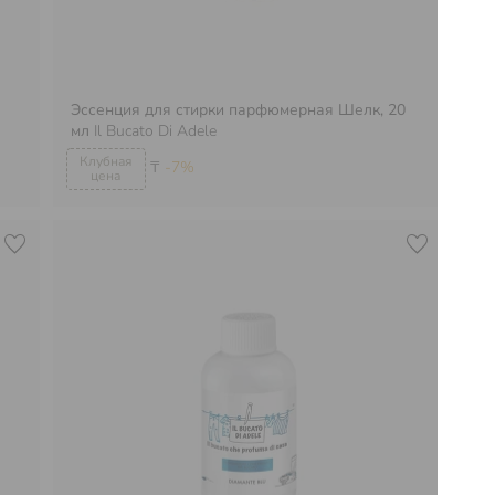
Эссенция для стирки парфюмерная Шелк, 20
Эс
мл
Il Bucato Di Adele
15
₸
-7%