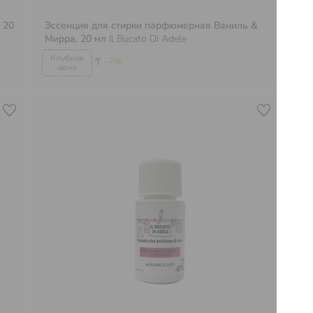
 20
Эссенция для стирки парфюмерная Ваниль &
Эс
Мирра, 20 мл
Il Bucato Di Adele
бр
₸
-7%