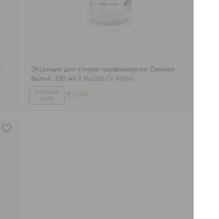
&
Эссенция для стирки парфюмерная Свежее
Эс
белье, 150 мл
Il Bucato Di Adele
де
₸
-14%