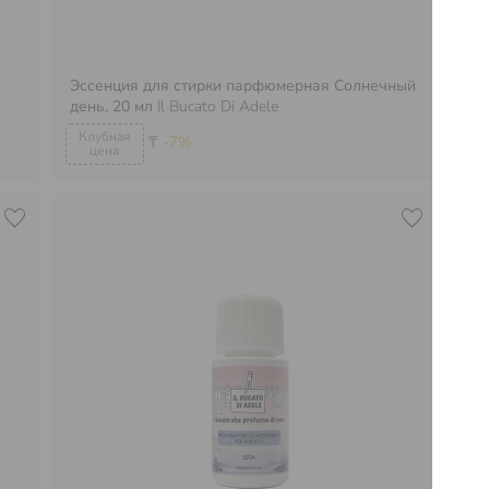
Эссенция для стирки парфюмерная Солнечный
Эс
день, 20 мл
Il Bucato Di Adele
ро
₸
-7%