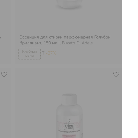
&
Эссенция для стирки парфюмерная Голубой
Эс
бриллиант, 150 мл
Il Bucato Di Adele
Во
₸
-37%