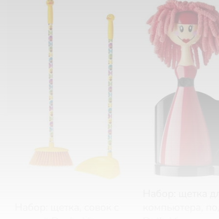
Набор: щетка д
Набор: щетка, совок с
компьютера, по