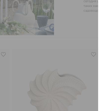
сегодня широко 
таких как конди
садоводство и д