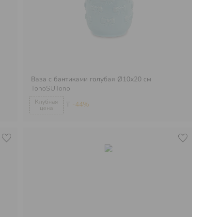
Ваза с бантиками голубая Ø10х20 см
Ва
TonoSUTono
26
₸
-44%