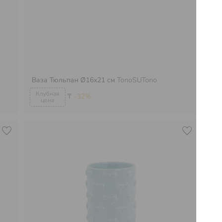
Ва
Ваза Тюльпан Ø16х21 см
TonoSUTono
To
₸
-32%