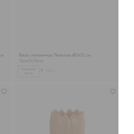
см
Ваза стеклянная Тюльпан Ø7х21 см
Ва
TonoSUTono
To
₸
-56%