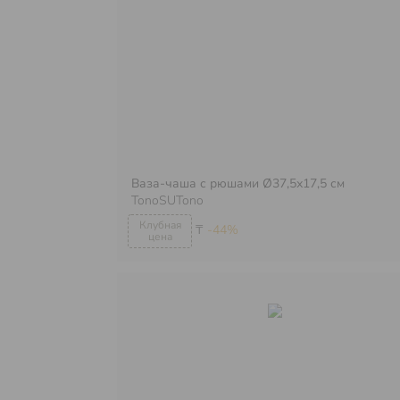
Ваза-чаша с рюшами Ø37,5х17,5 см
TonoSUTono
₸
-44%