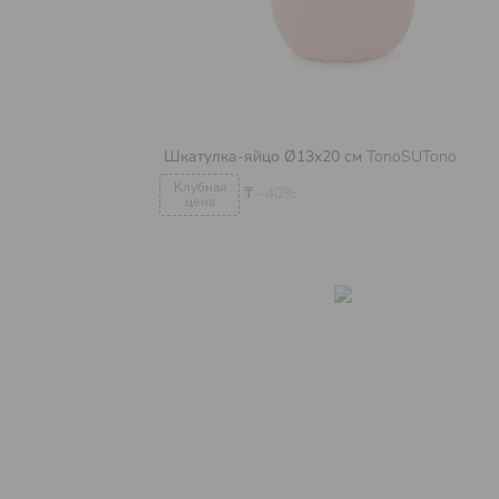
Шкатулка-яйцо Ø13х20 см
TonoSUTono
₸
-40%