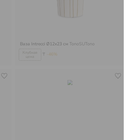
Ваза Intrecci Ø12х23 см
TonoSUTono
Ва
₸
-46%