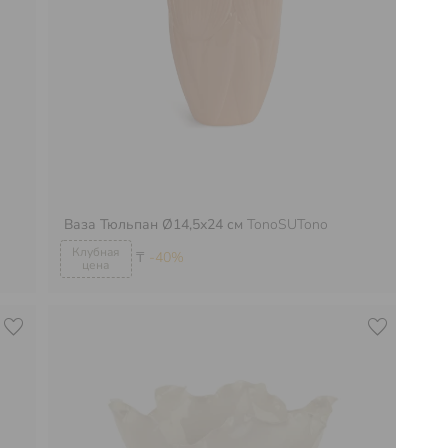
Ваза Тюльпан Ø14,5х24 см
TonoSUTono
Ва
₸
-40%