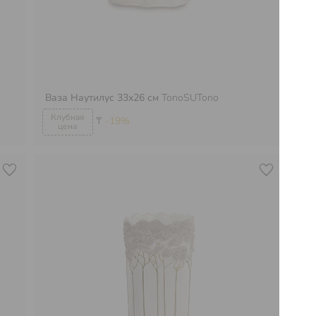
Ва
Ваза Наутилус 33х26 см
TonoSUTono
To
₸
-19%