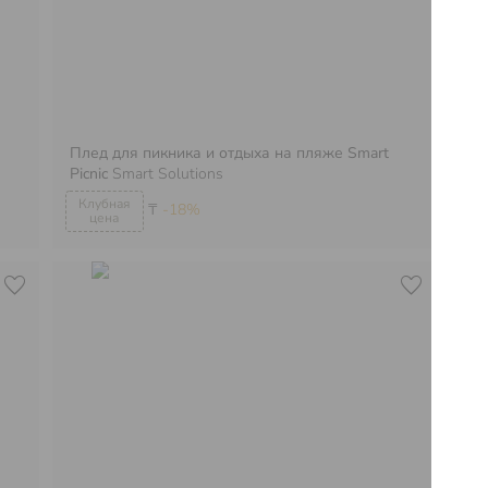
Плед для пикника и отдыха на пляже Smart
Пл
Picnic
Smart Solutions
Pic
₸
-18%