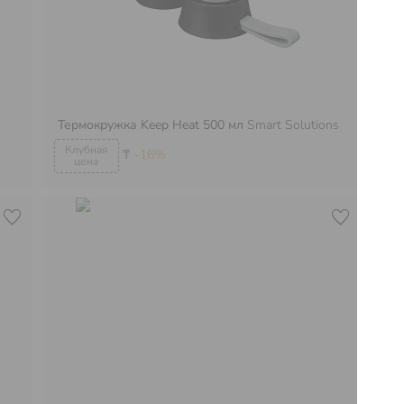
Термокружка Keep Heat 500 мл
Smart Solutions
Те
₸
-16%