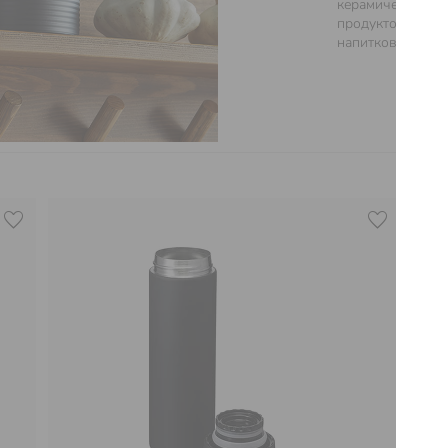
керамические ем
продуктов, стек
напитков и масла