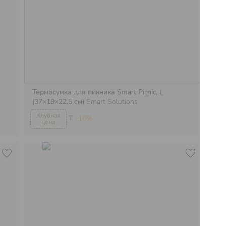
Термосумка для пикника Smart Picnic, L
Те
(37×19×22,5 см)
Smart Solutions
(3
₸
-16%