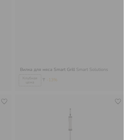
Ло
Вилка для мяса Smart Grill
Smart Solutions
Sma
₸
-13%