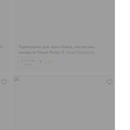
,5
Термосумка для ланч-бокса, косметики,
Те
лекарств Smart Picnic, S
Smart Solutions
ле
₸
-14%