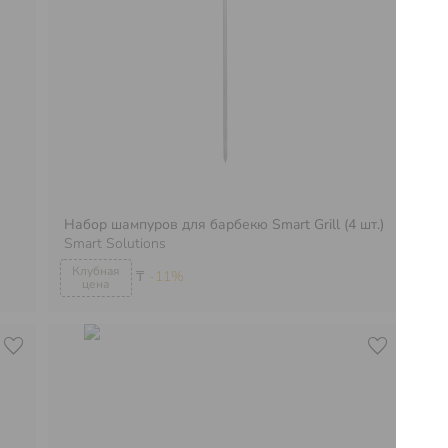
Набор шампуров для барбекю Smart Grill (4 шт.)
Но
Smart Solutions
Sm
₸
-11%