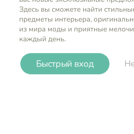
Ложка-лоп
захватом и
Ложка для спагетти
Soft Grip 3
36х7х4
Kitchen Craft
MasterClas
-24%
₸
₸
Быстрый вход
Не