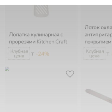
Лоток охл
Лопатка кулинарная с
антиприга
прорезями
Kitchen Craft
покрытие
-24%
₸
₸