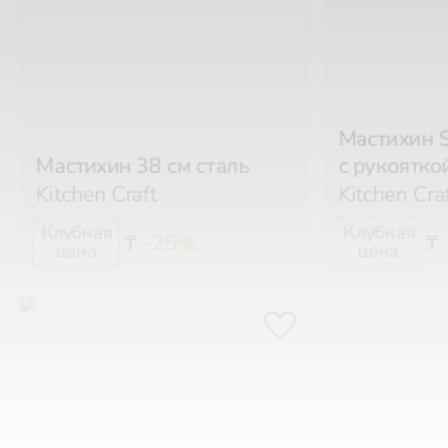
Мастихин S
Мастихин 38 см сталь
с рукоятко
Kitchen Craft
Kitchen Cra
-25%
₸
₸