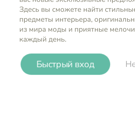
Ваза Akira, 37 см
Kare
Ваза Akira
-16%
₸
₸
Быстрый вход
Не
Ваза Anemone White, 26