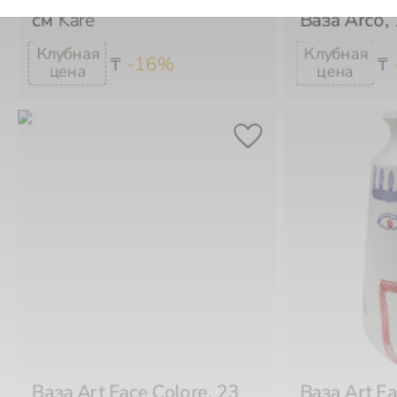
см
Kare
Ваза Arco,
-16%
₸
₸
Ваза Art Face Colore, 23
Ваза Art Fa