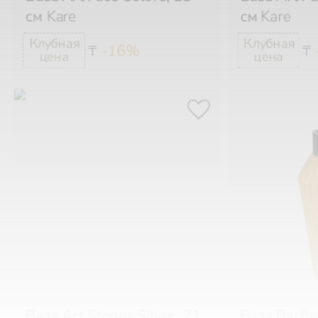
см
Kare
см
Kare
-16%
₸
₸
Ваза Art Stones Silver, 21
Ваза Barfl