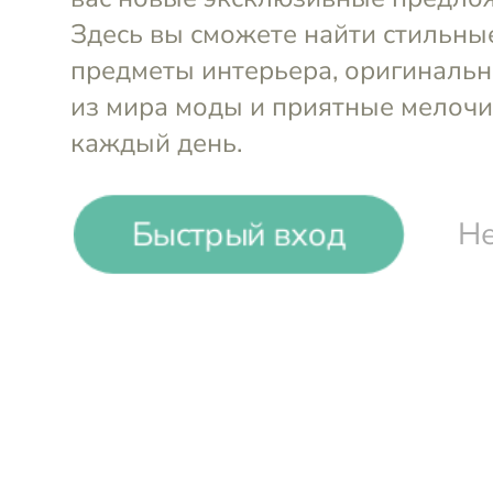
-
16
%
Быстрый вход
Не
Kare
Шкатулка Noah Orange (3 шт.)
Войти и смотреть цен
Вы всегда сможете видеть специал
участников клуба