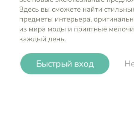
-
34
%
Быстрый вход
Не
Glasar
Шкатулка 18х18х18см
Войти и смотреть цен
Вы всегда сможете видеть специал
участников клуба