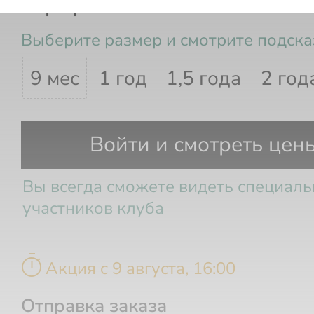
Сарафан
Выберите размер и смотрите подска
9 мес
1 год
1,5 года
2 год
Рост
Возраст
Войти и смотреть цен
Вы всегда сможете видеть специал
участников клуба
timer
Акция c 9 августа, 16:00
Отправка заказа