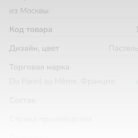
из Москвы
Код товара
Дизайн, цвет
Пастел
Торговая марка
Du Pareil au Même, Франция
Состав
Страна производства
Примерка