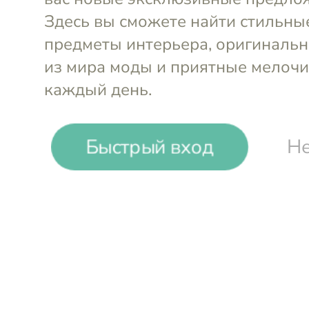
Быстрый вход
Не
-
63
%
Du Pareil au Même