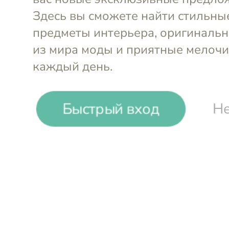
Быстрый вход
Не
-
58
%
Du Pareil au Même