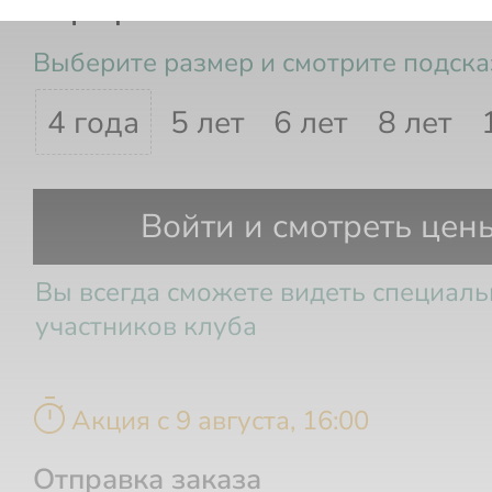
Сарафан
Выберите размер и смотрите подска
4 года
5 лет
6 лет
8 лет
Рост
Возраст
Войти и смотреть цен
Вы всегда сможете видеть специал
участников клуба
timer
Акция c 9 августа, 16:00
Отправка заказа