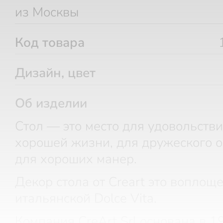
из Москвы
Код товара
Дизайн, цвет
Об изделии
Стол — это место для удовольстви
хорошей жизни, для дружеского 
для хороших манер.
Декор стола от Creart это воплощ
итальянской Dolce Vita.
Компания CreArt Srl основана в 1