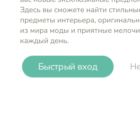
Быстрый вход
Не
-
19
%
CreArt